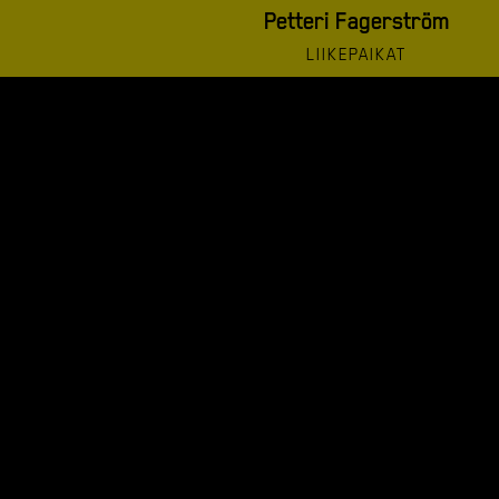
Petteri Fagerström
LIIKEPAIKAT
petteri@
superbowl.fi