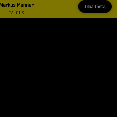
Markus Manner
TALOUS
talous@
superbowl.fi
OIVA RAPORTTI