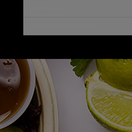
YRITYSTILAUKSET
ASIAKASTYYTYVÄISYYSKYSELY